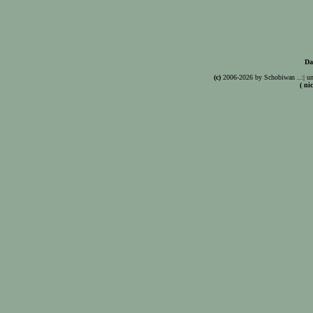
Da
(c)
2006-2026 by Schobiwan ..:| un
( ni