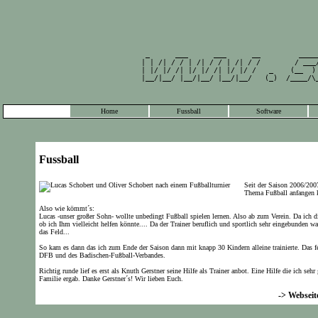
                                                 
         _      ___      ___      __         ____
        | | /| / / | /| / / | /| / /        / ___
        | |/ |/ /| |/ |/ /| |/ |/ /   _    (__  )
        |__/|__/ |__/|__/ |__/|__/   (_)  /____/\
                                                 
Home
Fussball
Software
Fussball
Seit der Saison 2006/200
Thema Fußball anfangen k
Also wie kömmt´s:
Lucas -unser großer Sohn- wollte unbedingt Fußball spielen lernen. Also ab zum Verein. Da ich d
ob ich Ihm vielleicht helfen könnte.... Da der Trainer beruflich und sportlich sehr eingebunden
das Feld...
So kam es dann das ich zum Ende der Saison dann mit knapp 30 Kindern alleine trainierte. Das
DFB und des Badischen-Fußball-Verbandes.
Richtig runde lief es erst als Knuth Gerstner seine Hilfe als Trainer anbot. Eine Hilfe die ich s
Familie ergab. Danke Gerstner´s! Wir lieben Euch.
-> Websei