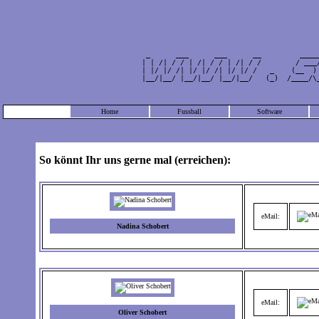
                                                 
         _      ___      ___      __         ____
        | | /| / / | /| / / | /| / /        / ___
        | |/ |/ /| |/ |/ /| |/ |/ /   _    (__  )
        |__/|__/ |__/|__/ |__/|__/   (_)  /____/\
                                                 
Home
Fussball
Software
So könnt Ihr uns gerne mal (erreichen):
eMail:
Nadina Schobert
eMail:
Oliver Schobert