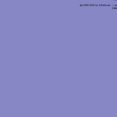
(c)
2006-2026 by Schobiwan ..:| un
( ni